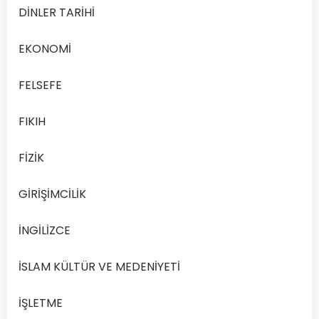
Yönetim
DİNLER TARİHİ
sürecini
işleten
EKONOMİ
gruplar
açısından
FELSEFE
ele
FIKIH
alındığında
aşağıdakilerden
FİZİK
hangisi
bir
GİRİŞİMCİLİK
yönetim
türü
İNGİLİZCE
değildir
?
İSLAM KÜLTÜR VE MEDENİYETİ
Ailesel
A
yönetim
İŞLETME