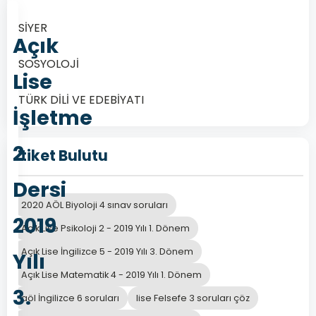
SİYER
Açık
SOSYOLOJİ
Lise
TÜRK DİLİ VE EDEBİYATI
İşletme
2
Etiket Bulutu
Dersi
2020 AÖL Biyoloji 4 sınav soruları
2019
Açık Lise Psikoloji 2 - 2019 Yılı 1. Dönem
Açık Lise İngilizce 5 - 2019 Yılı 3. Dönem
Yılı
Açık Lise Matematik 4 - 2019 Yılı 1. Dönem
3.
aöl İngilizce 6 soruları
lise Felsefe 3 soruları çöz