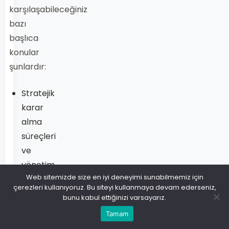
karşılaşabileceğiniz
bazı
başlıca
konular
şunlardır:
Stratejik
karar
alma
süreçleri
ve
yönetim
Web sitemizde size en iyi deneyimi sunabilmemiz için
fonksiyonları
çerezleri kullanıyoruz. Bu siteyi kullanmaya devam ederseniz,
bunu kabul ettiğinizi varsayarız.
Pazarlama
planlaması
Tamam
ve