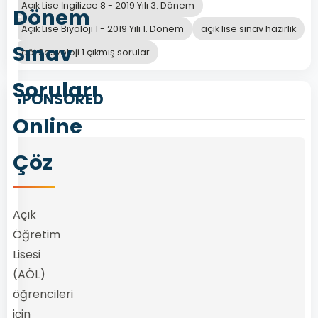
Açık Lise İngilizce 8 - 2019 Yılı 3. Dönem
Dönem
Açık Lise Biyoloji 1 - 2019 Yılı 1. Dönem
açık lise sınav hazırlık
Sınav
aöl Sosyoloji 1 çıkmış sorular
Soruları
SPONSORED
Online
Çöz
Açık
Öğretim
Lisesi
(AÖL)
öğrencileri
için