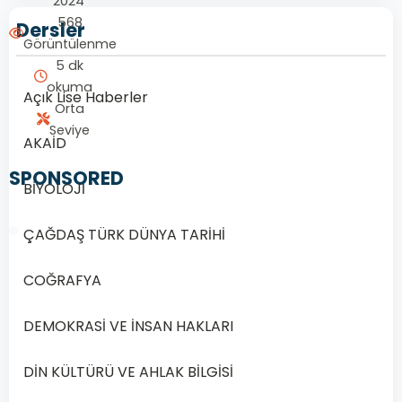
2024
568
Dersler
Görüntülenme
5 dk
okuma
Açık Lise Haberler
Orta
Seviye
AKAİD
SPONSORED
BİYOLOJİ
ÇAĞDAŞ TÜRK DÜNYA TARİHİ
COĞRAFYA
1/20
DEMOKRASİ VE İNSAN HAKLARI
Soru
1
DİN KÜLTÜRÜ VE AHLAK BİLGİSİ
1.