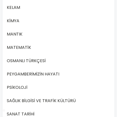
KELAM
Kişisel
B
yönetim
KİMYA
MANTIK
Siyasal
C
yönetim
MATEMATİK
Profesyonel
OSMANLI TÜRKÇESİ
D
yönetim
PEYGAMBERİMİZİN HAYATI
PSİKOLOJİ
Önceki
Sonraki
SAĞLIK BİLGİSİ VE TRAFİK KÜLTÜRÜ
SANAT TARİHİ