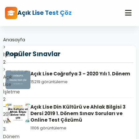
Açık Lise Test Çöz
Anasayfa
>
Popüler Sınavlar
İŞLETME
2
>
Açık Lise Coğrafya 3 – 2020 Yılı 1. Dönem
Açık
15219 görüntüleme
Lise
İşletme
2
–
Açık Lise Din Kültürü ve Ahlak Bilgisi 3
Dersi 2019 1. Dönem Sınav Soruları ve
2019
Online Test Çözümü
Yılı
11106 görüntüleme
3.
Dönem