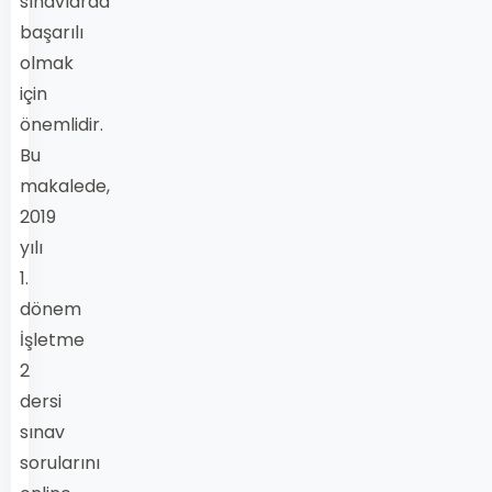
sınavlarda
başarılı
olmak
için
önemlidir.
Bu
makalede,
2019
yılı
1.
dönem
İşletme
2
dersi
sınav
sorularını