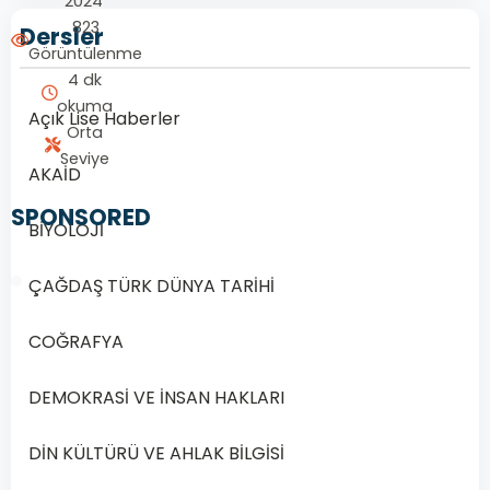
2024
823
Dersler
Görüntülenme
4 dk
okuma
Açık Lise Haberler
Orta
Seviye
AKAİD
SPONSORED
BİYOLOJİ
ÇAĞDAŞ TÜRK DÜNYA TARİHİ
COĞRAFYA
1/20
DEMOKRASİ VE İNSAN HAKLARI
Soru
1
DİN KÜLTÜRÜ VE AHLAK BİLGİSİ
1.