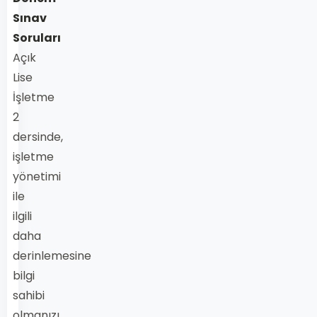
Sınav
Soruları
Açık
Lise
İşletme
2
dersinde,
işletme
yönetimi
ile
ilgili
daha
derinlemesine
bilgi
sahibi
olmanızı