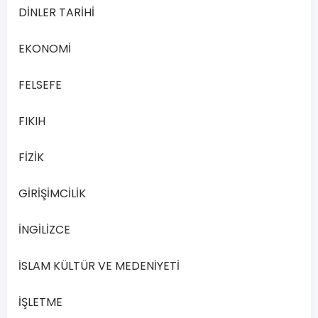
Aşağıdakilerden
DİNLER TARİHİ
hangisi
yönetimin
EKONOMİ
özellikleri
arasında
FELSEFE
yer
FIKIH
almaz
?
FİZİK
Bir yetki
A
faaliyetidir.
GİRİŞİMCİLİK
İNGİLİZCE
Bir karar
B
verme
İSLAM KÜLTÜR VE MEDENİYETİ
sürecidir.
İŞLETME