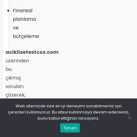
Finansal
planlama
ve
bütçeleme
aciklisetestcoz.com
üzerinden
bu
çıkmış
soruları
çözerek,
İşletme
Web sitemizde size en iyi deneyimi sunabilmemiz için
2
çerezleri kullanıyoruz. Bu siteyi kullanmaya devam ederseniz,
bunu kabul ettiğinizi varsayarız.
dersi
Tamam
konularını