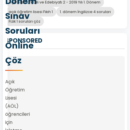
Dönem
Açık Lise Türk Dili ve Edebiyatı 2 - 2019 Yılı 1. Dönem
açık öğretim lisesi Fıkıh 1
1. dönem İngilizce 4 soruları
Sınav
Fizik 1 soruları çöz
Soruları
SPONSORED
Online
Çöz
Açık
Öğretim
Lisesi
(AÖL)
öğrencileri
için