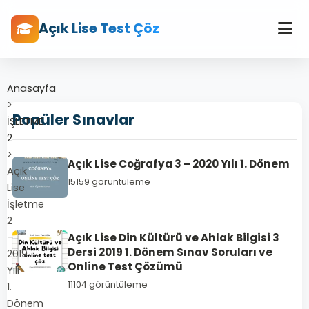
Açık Lise Test Çöz
Anasayfa
>
Popüler Sınavlar
İŞLETME
2
>
Açık Lise Coğrafya 3 – 2020 Yılı 1. Dönem
Açık
15159 görüntüleme
Lise
İşletme
2
–
Açık Lise Din Kültürü ve Ahlak Bilgisi 3
Dersi 2019 1. Dönem Sınav Soruları ve
2019
Online Test Çözümü
Yılı
11104 görüntüleme
1.
Dönem