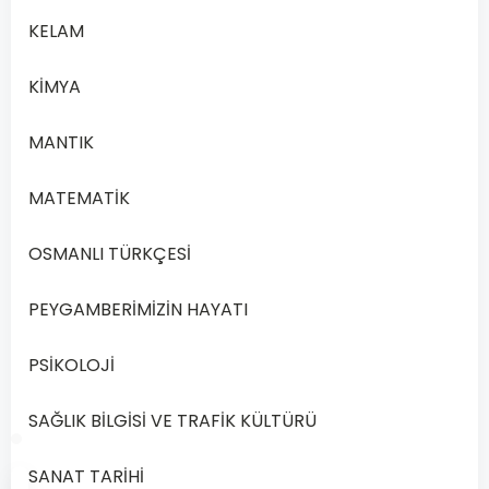
Bir işbirliği
KELAM
ve
C
uzlaşma
KİMYA
faaliyetidir.
MANTIK
İletişime
dayalı bir
MATEMATİK
D
faaliyet
OSMANLI TÜRKÇESİ
değildir.
PEYGAMBERİMİZİN HAYATI
PSİKOLOJİ
Önceki
Sonraki
SAĞLIK BİLGİSİ VE TRAFİK KÜLTÜRÜ
SANAT TARİHİ