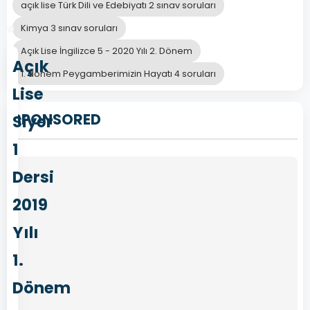
açık lise Türk Dili ve Edebiyatı 2 sınav soruları
Kimya 3 sınav soruları
Açık Lise İngilizce 5 - 2020 Yılı 2. Dönem
Açık
1. dönem Peygamberimizin Hayatı 4 soruları
Lise
SPONSORED
Siyer
1
Dersi
2019
Yılı
1.
Dönem