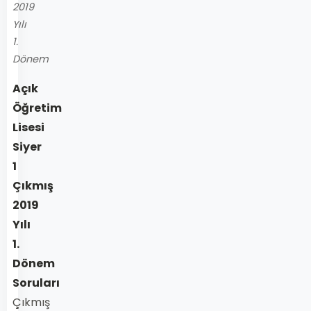
2019
Yılı
1.
Dönem
Açık
Öğretim
Lisesi
Siyer
1
Çıkmış
2019
Yılı
1.
Dönem
Soruları
Çıkmış