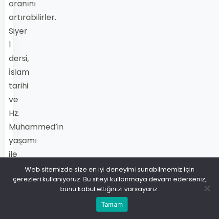
oranını
artırabilirler.
Siyer
1
dersi,
İslam
tarihi
ve
Hz.
Muhammed’in
yaşamı
ile
ilgili
Web sitemizde size en iyi deneyimi sunabilmemiz için
çerezleri kullanıyoruz. Bu siteyi kullanmaya devam ederseniz,
bilgileri
bunu kabul ettiğinizi varsayarız.
kapsadığı
Tamam
için