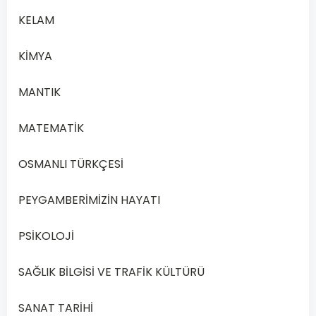
yalnızca
A
KELAM
gönderildiği
toplum için
KİMYA
değil sonraki
insanlar için de
MANTIK
bağlayıcıdır.
MATEMATİK
Kur’an-ı
Kerim’in doğru
OSMANLI TÜRKÇESİ
anlaşılabilmesi
PEYGAMBERİMİZİN HAYATI
için Hz.
Peygamber’in
B
PSİKOLOJİ
hayatının ve
yaşadığı
SAĞLIK BİLGİSİ VE TRAFİK KÜLTÜRÜ
ortamın iyi
anlaşılması
SANAT TARİHİ