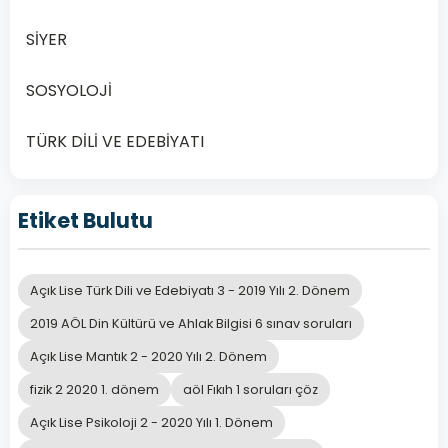
gerekmektedir.
SİYER
Tüm
SOSYOLOJİ
peygamberlere
C
gelen vahiyler
TÜRK DİLİ VE EDEBİYATI
özü itibariyle
aynıdır.
Etiket Bulutu
Allah her
topluma bir
D
Açık Lise Türk Dili ve Edebiyatı 3 - 2019 Yılı 2. Dönem
peygamber
göndermiştir.
2019 AÖL Din Kültürü ve Ahlak Bilgisi 6 sınav soruları
Açık Lise Mantık 2 - 2020 Yılı 2. Dönem
fizik 2 2020 1. dönem
aöl Fıkıh 1 soruları çöz
Önceki
Sonraki
Açık Lise Psikoloji 2 - 2020 Yılı 1. Dönem