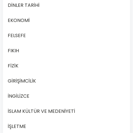
Hz.
DİNLER TARİHİ
Muhammed’in
(sav)
EKONOMİ
son
peygamber
FELSEFE
olması
FIKIH
aşağıdakilerden
hangisi
FİZİK
ile
doğrudan
GİRİŞİMCİLİK
ilişkilidir?
İNGİLİZCE
Hz.
Peygamber’in
İSLAM KÜLTÜR VE MEDENİYETİ
getirdiği
mesajlar
İŞLETME