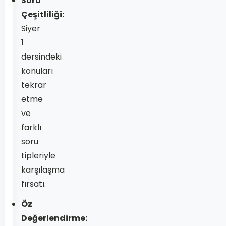
Soru
Çeşitliliği:
Siyer
1
dersindeki
konuları
tekrar
etme
ve
farklı
soru
tipleriyle
karşılaşma
fırsatı.
Öz
Değerlendirme: