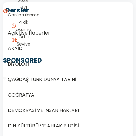
2024
671
Dersler
Görüntülenme
4 dk
okuma
Açık Lise Haberler
Orta
Seviye
AKAİD
SPONSORED
BİYOLOJİ
ÇAĞDAŞ TÜRK DÜNYA TARİHİ
COĞRAFYA
1/20
DEMOKRASİ VE İNSAN HAKLARI
Soru
1
DİN KÜLTÜRÜ VE AHLAK BİLGİSİ
1.