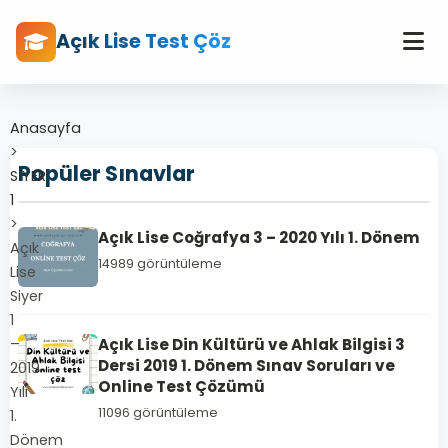
Açık Lise Test Çöz
Anasayfa
>
Popüler Sınavlar
SİYER
1
>
Açık Lise Coğrafya 3 – 2020 Yılı 1. Dönem
Açık
14989 görüntüleme
Lise
Siyer
1
–
Açık Lise Din Kültürü ve Ahlak Bilgisi 3
Dersi 2019 1. Dönem Sınav Soruları ve
2019
Online Test Çözümü
Yılı
11096 görüntüleme
1.
Dönem