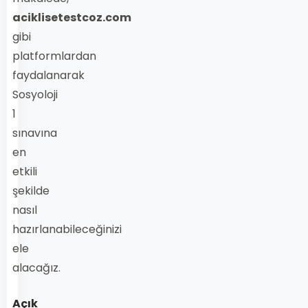
aciklisetestcoz.com
gibi
platformlardan
faydalanarak
Sosyoloji
1
sınavına
en
etkili
şekilde
nasıl
hazırlanabileceğinizi
ele
alacağız.
Açık