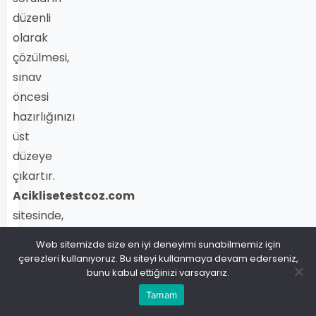
düzenli
olarak
çözülmesi,
sınav
öncesi
hazırlığınızı
üst
düzeye
çıkartır.
Aciklisetestcoz.com
sitesinde,
Sosyoloji
Web sitemizde size en iyi deneyimi sunabilmemiz için
1
çerezleri kullanıyoruz. Bu siteyi kullanmaya devam ederseniz,
bunu kabul ettiğinizi varsayarız.
dersi
2019
Tamam
yılı