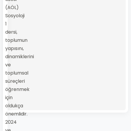
(AÖL)
Sosyoloji
1
dersi,
toplumun
yapısını,
dinamiklerini
ve
toplumsal
süreçleri
öğrenmek
için
oldukça
önemlidir.
2024
ve