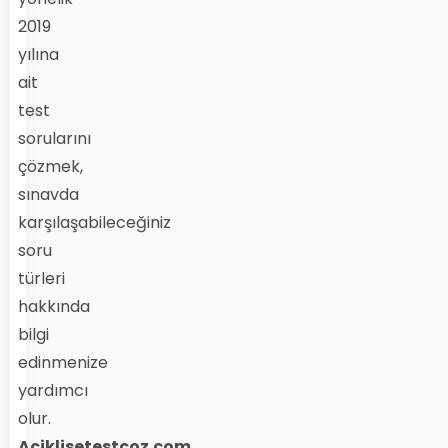
2019
yılına
ait
test
sorularını
çözmek,
sınavda
karşılaşabileceğiniz
soru
türleri
hakkında
bilgi
edinmenize
yardımcı
olur.
Aciklisetestcoz.com