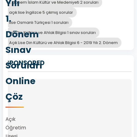
Yılı
1. dönem İslam Kültür ve Medeniyeti 2 soruları
açık lise İngilizce 5 çıkmış sorular
1.
lise Osmanlı Türkçesi 1 soruları
Dönem
aöl Din Kültürü ve Ahlak Bilgisi 1 sınav soruları
Açık Lise Din Kültürü ve Ahlak Bilgisi 6 - 2019 Yılı 2. Dönem
Sınav
SPONSORED
Soruları
Online
Çöz
Açık
Öğretim
Lisesi