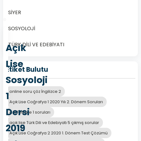
SİYER
SOSYOLOJİ
TÜRK DİLİ VE EDEBİYATI
Açık
Lise
Etiket Bulutu
Sosyoloji
online soru çöz İngilizce 2
1
Açık Lise Coğrafya 1 2020 Yılı 2. Dönem Soruları
Dersi
aöl Felsefe 1 soruları
açık lise Türk Dili ve Edebiyatı 5 çıkmış sorular
2019
Açık Lise Coğrafya 2 2020 1. Dönem Test Çözümü