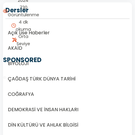
2024
730
Dersler
Görüntülenme
4 dk
okuma
Açık Lise Haberler
Orta
Seviye
AKAİD
SPONSORED
BİYOLOJİ
ÇAĞDAŞ TÜRK DÜNYA TARİHİ
COĞRAFYA
1/20
DEMOKRASİ VE İNSAN HAKLARI
Soru
1
DİN KÜLTÜRÜ VE AHLAK BİLGİSİ
1.