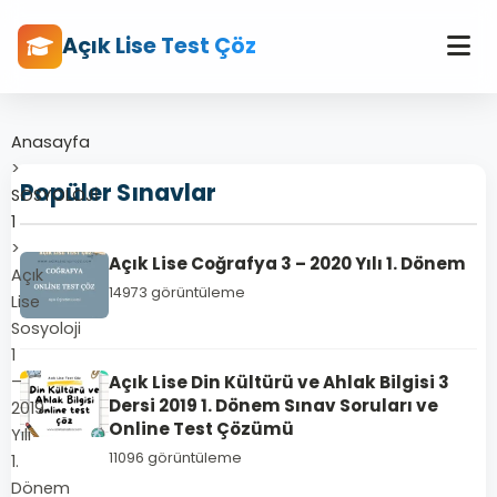
Açık Lise Test Çöz
Anasayfa
>
Popüler Sınavlar
SOSYOLOJİ
1
>
Açık Lise Coğrafya 3 – 2020 Yılı 1. Dönem
Açık
14973 görüntüleme
Lise
Sosyoloji
1
–
Açık Lise Din Kültürü ve Ahlak Bilgisi 3
Dersi 2019 1. Dönem Sınav Soruları ve
2019
Online Test Çözümü
Yılı
11096 görüntüleme
1.
Dönem