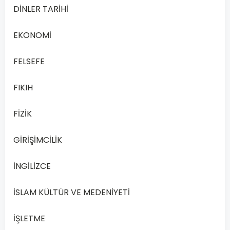
Sosyoloji
DİNLER TARİHİ
bilimiyle
ilgili
EKONOMİ
aşağıdakilerden
hangisi
FELSEFE
doğru
FIKIH
değildir
?
FİZİK
Toplumu
bilimsel
GİRİŞİMCİLİK
A
olarak
inceler.
İNGİLİZCE
İSLAM KÜLTÜR VE MEDENİYETİ
Toplumsal
yapıda
İŞLETME
B
oluşan