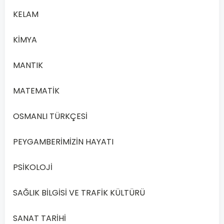
olayları
KELAM
açıklar.
KİMYA
Toplumsal
MANTIK
yapıdaki
C
değişimleri
MATEMATİK
ele alır.
OSMANLI TÜRKÇESİ
Bireylerin
PEYGAMBERİMİZİN HAYATI
duygu
D
durumlarını
PSİKOLOJİ
araştırır.
SAĞLIK BİLGİSİ VE TRAFİK KÜLTÜRÜ
SANAT TARİHİ
Önceki
Sonraki