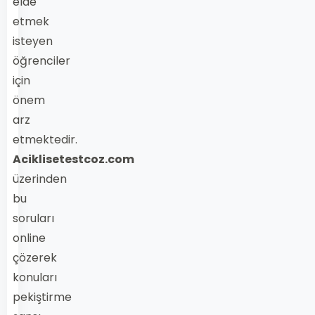
elde
etmek
isteyen
öğrenciler
için
önem
arz
etmektedir.
Aciklisetestcoz.com
üzerinden
bu
soruları
online
çözerek
konuları
pekiştirme