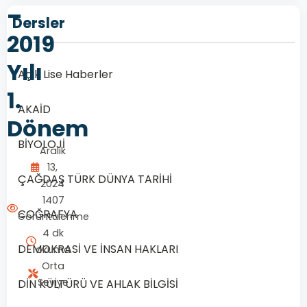
–
Dersler
2019
Yılı
Açık Lise Haberler
1.
AKAİD
Dönem
BİYOLOJİ
Aralık
13,
ÇAĞDAŞ TÜRK DÜNYA TARİHİ
2024
1407
COĞRAFYA
Görüntülenme
4 dk
DEMOKRASİ VE İNSAN HAKLARI
okuma
Orta
Seviye
DİN KÜLTÜRÜ VE AHLAK BİLGİSİ