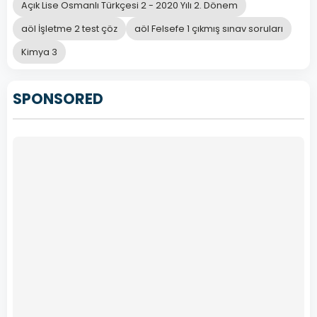
ilişkilendirilebilir?
Açık Lise Osmanlı Türkçesi 2 - 2020 Yılı 2. Dönem
aöl İşletme 2 test çöz
aöl Felsefe 1 çıkmış sınav soruları
Edebî
Kimya 3
eserlerde dil
sanatsal
SPONSORED
işlevde
kullanılır.
A
Felsefi
eserlerde ise
dil
göndergesel
işlevde
kullanılır.
Edebî
eserlerde