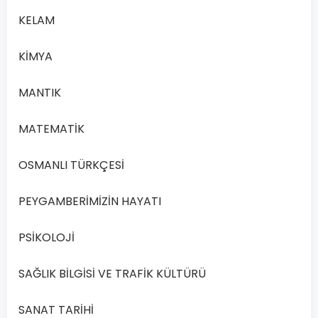
hiçbir
KELAM
zaman
felsefi
KİMYA
eser
yapmaz.
MANTIK
Edebî
ve
MATEMATİK
felsefi
eserler
OSMANLI TÜRKÇESİ
birtakım
ortak
PEYGAMBERİMİZİN HAYATI
noktaları
olmasına
PSİKOLOJİ
rağmen
konuyu
SAĞLIK BİLGİSİ VE TRAFİK KÜLTÜRÜ
ele
alış
SANAT TARİHİ