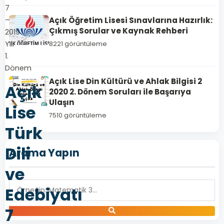
7
Açık Öğretim Lisesi Sınavlarına Hazırlık:
–
Çıkmış Sorular ve Kaynak Rehberi
2019
Yılı
8221 görüntüleme
1.
Dönem
Açık Lise Din Kültürü ve Ahlak Bilgisi 2
Açık
2020 2. Dönem Soruları ile Başarıya
Ulaşın
Lise
7510 görüntüleme
Türk
Dili
Arama Yapın
ve
Edebiyatı
7