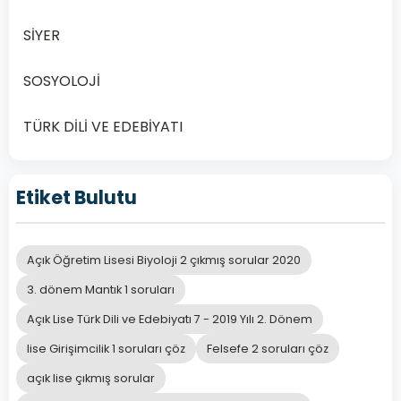
amaçları
,
dili
SİYER
kullanmaları
ve
SOSYOLOJİ
dayandıkları
temel
TÜRK DİLİ VE EDEBİYATI
özellikler
bakımından
Etiket Bulutu
birbirinden
ayrılır.
Aşağıdakilerden
Açık Öğretim Lisesi Biyoloji 2 çıkmış sorular 2020
hangisi
bu
3. dönem Mantık 1 soruları
parçadaki
Açık Lise Türk Dili ve Edebiyatı 7 - 2019 Yılı 2. Dönem
altı
lise Girişimcilik 1 soruları çöz
Felsefe 2 soruları çöz
çizili
açık lise çıkmış sorular
ifadeyle