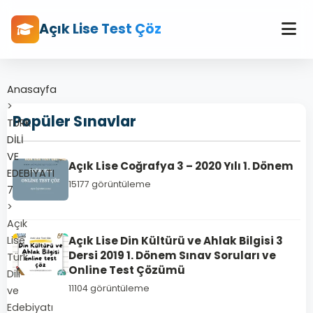
Açık Lise Test Çöz
Anasayfa
>
Popüler Sınavlar
TÜRK
DİLİ
VE
Açık Lise Coğrafya 3 – 2020 Yılı 1. Dönem
EDEBİYATI
15177 görüntüleme
7
>
Açık
Lise
Açık Lise Din Kültürü ve Ahlak Bilgisi 3
Dersi 2019 1. Dönem Sınav Soruları ve
Türk
Online Test Çözümü
Dili
11104 görüntüleme
ve
Edebiyatı