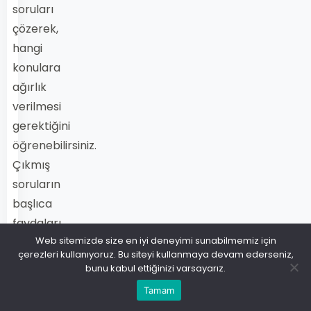
soruları
çözerek,
hangi
konulara
ağırlık
verilmesi
gerektiğini
öğrenebilirsiniz.
Çıkmış
soruların
başlıca
faydaları
Web sitemizde size en iyi deneyimi sunabilmemiz için
şunlardır:
çerezleri kullanıyoruz. Bu siteyi kullanmaya devam ederseniz,
bunu kabul ettiğinizi varsayarız.
Soru
Tamam
Türlerini