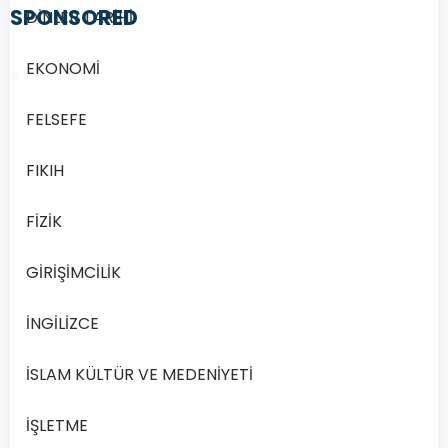
SPONSORED
DİNLER TARİHİ
EKONOMİ
FELSEFE
1/20
FIKIH
Soru
FİZİK
1
1.
GİRİŞİMCİLİK
Sanatçıların,
felsefeden
İNGİLİZCE
içerik
bakımından
İSLAM KÜLTÜR VE MEDENİYETİ
yararlanmaları
edebî
İŞLETME
eserleri