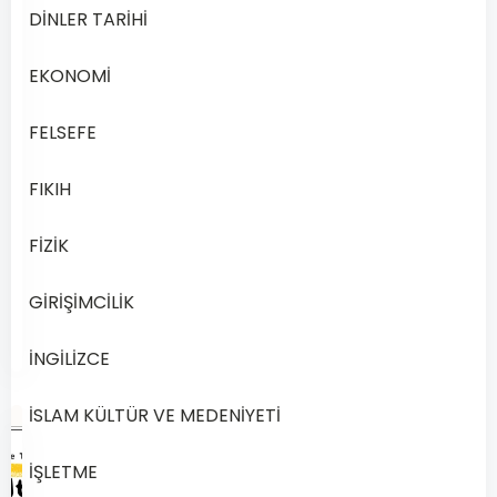
Dönem
DİNLER TARİHİ
Açık
Lise
EKONOMİ
Din
Kültürü
FELSEFE
ve
Ahlak
FIKIH
Bilgisi…
FİZİK
Devamını
Kasım
GİRİŞİMCİLİK
Oku
27,
2024
İNGİLİZCE
İSLAM KÜLTÜR VE MEDENİYETİ
İŞLETME