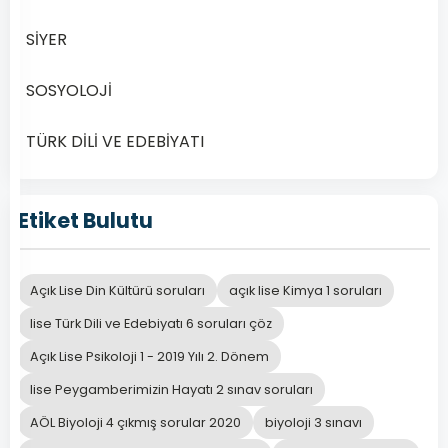
Yılı
2.
SİYER
Dönem
SOSYOLOJİ
Açık
Lise
TÜRK DİLİ VE EDEBİYATI
Din
Kültürü
ve
Etiket Bulutu
Ahlak
Bilgisi
6
Açık Lise Din Kültürü soruları
açık lise Kimya 1 soruları
–
2020
lise Türk Dili ve Edebiyatı 6 soruları çöz
Yılı
Açık Lise Psikoloji 1 - 2019 Yılı 2. Dönem
2.
lise Peygamberimizin Hayatı 2 sınav soruları
Dönem
Açık
AÖL Biyoloji 4 çıkmış sorular 2020
biyoloji 3 sınavı