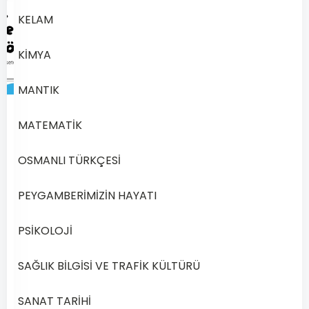
KELAM
KİMYA
MANTIK
893
MATEMATİK
Açık
OSMANLI TÜRKÇESİ
Lise
Din
PEYGAMBERİMİZİN HAYATI
Kültürü
ve
PSİKOLOJİ
Ahlak
Bilgisi
SAĞLIK BİLGİSİ VE TRAFİK KÜLTÜRÜ
6
–
2020
SANAT TARİHİ