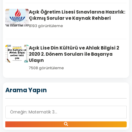
DİN
Açık Öğretim Lisesi Sınavlarına Hazırlık:
KÜLTÜRÜ
Çıkmış Sorular ve Kaynak Rehberi
VE
AHLAK
8193 görüntüleme
BİLGİSİ 4
Açık
Açık Lise Din Kültürü ve Ahlak Bilgisi 2
Lise
2020 2. Dönem Soruları ile Başarıya
Din
Ulaşın
Kültürü
7508 görüntüleme
ve
Ahlak
Bilgisi
Arama Yapın
4
Dersi
2019
Yılı
1.
Dönem