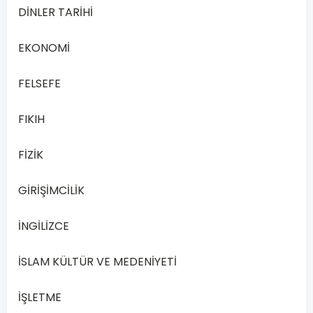
Dönem
DİNLER TARİHİ
Sınav
Soruları
EKONOMİ
Online
Çözüm
FELSEFE
Rehberi
Açık
FIKIH
Öğretim…
FİZİK
Devamını
Oku
GİRİŞİMCİLİK
İNGİLİZCE
İSLAM KÜLTÜR VE MEDENİYETİ
İŞLETME