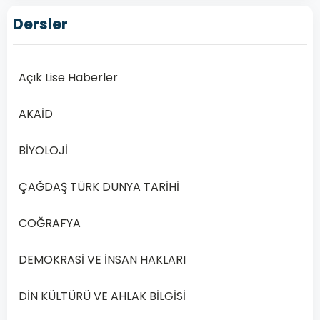
Sınav
Dersler
Soruları
Online
Çözüm
Açık Lise Haberler
Rehberi
Açık
AKAİD
Lise
Din
BİYOLOJİ
Kültürü
ve
ÇAĞDAŞ TÜRK DÜNYA TARİHİ
Ahlak
Bilgisi
COĞRAFYA
4
Dersi
DEMOKRASİ VE İNSAN HAKLARI
2019
Yılı
DİN KÜLTÜRÜ VE AHLAK BİLGİSİ
1.