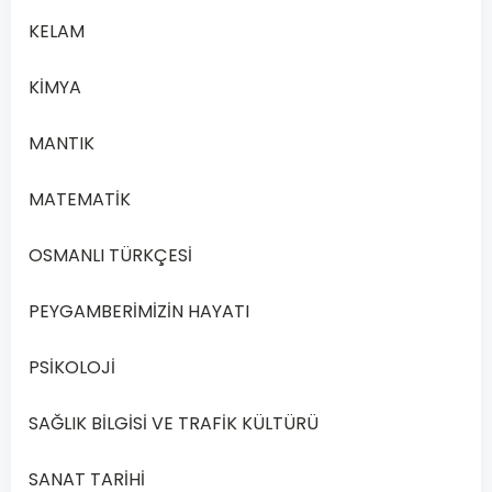
ve
KELAM
Ahlak
Bilgisi…
KİMYA
Devamını
MANTIK
Oku
MATEMATİK
OSMANLI TÜRKÇESİ
PEYGAMBERİMİZİN HAYATI
PSİKOLOJİ
SAĞLIK BİLGİSİ VE TRAFİK KÜLTÜRÜ
SANAT TARİHİ