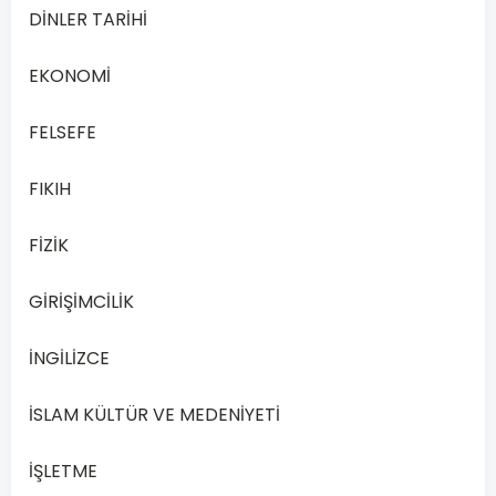
DİNLER TARİHİ
Açık
Lise
EKONOMİ
Din
Kültürü
FELSEFE
ve
Ahlak
FIKIH
Bilgisi
6
FİZİK
–
2019
GİRİŞİMCİLİK
Yılı
1.
İNGİLİZCE
Dönem
Açık
İSLAM KÜLTÜR VE MEDENİYETİ
Lise
Din
İŞLETME
Kültürü