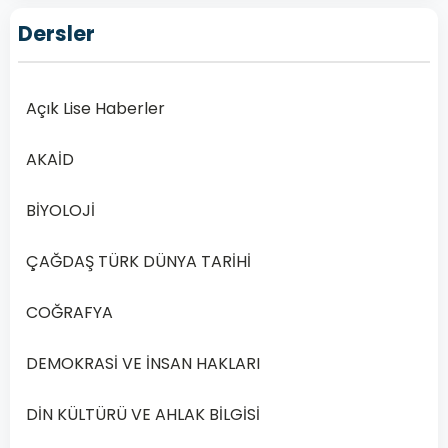
DİN
Dersler
KÜLTÜRÜ
VE
AHLAK
BİLGİSİ 6
Açık Lise Haberler
Açık
AKAİD
Lise
Din
BİYOLOJİ
Kültürü
ve
ÇAĞDAŞ TÜRK DÜNYA TARİHİ
Ahlak
Bilgisi
COĞRAFYA
6
–
DEMOKRASİ VE İNSAN HAKLARI
2019
Yılı
DİN KÜLTÜRÜ VE AHLAK BİLGİSİ
1.
Dönem