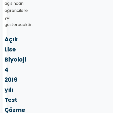
açısından
öğrencilere
yol
gösterecektir.
Açık
Lise
Biyoloji
4
2019
yılı
Test
Çözme