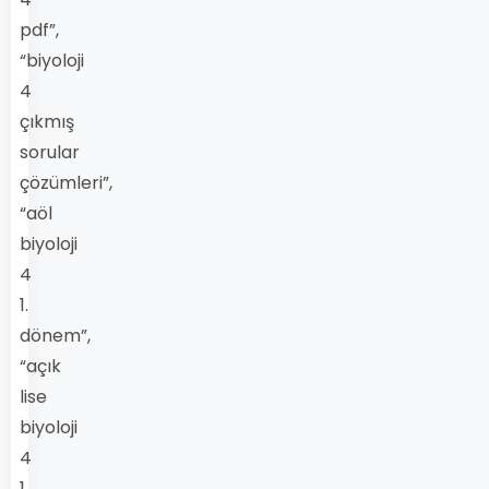
pdf”,
“biyoloji
4
çıkmış
sorular
çözümleri”,
“aöl
biyoloji
4
1.
dönem”,
“açık
lise
biyoloji
4
1.