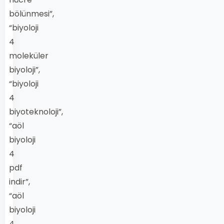
bölünmesi”,
“biyoloji
4
moleküler
biyoloji”,
“biyoloji
4
biyoteknoloji”,
“aöl
biyoloji
4
pdf
indir”,
“aöl
biyoloji
4