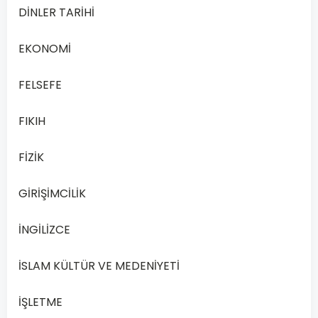
Aşağıda
DİNLER TARİHİ
verilen
ekolojik
EKONOMİ
birimlerden
hangisi
FELSEFE
kapsam
FIKIH
bakımından
diğerlerinden
FİZİK
daha
büyüktür?
GİRİŞİMCİLİK
A
Ekosistem
İNGİLİZCE
İSLAM KÜLTÜR VE MEDENİYETİ
B
Biyosfer
İŞLETME