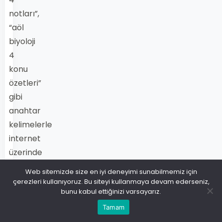
notları”,
“aöl
biyoloji
4
konu
özetleri”
gibi
anahtar
kelimelerle
internet
üzerinde
birçok
Web sitemizde size en iyi deneyimi sunabilmemiz için
kaynağa
çerezleri kullanıyoruz. Bu siteyi kullanmaya devam ederseniz,
bunu kabul ettiğinizi varsayarız.
ulaşabilirsiniz.
Tamam