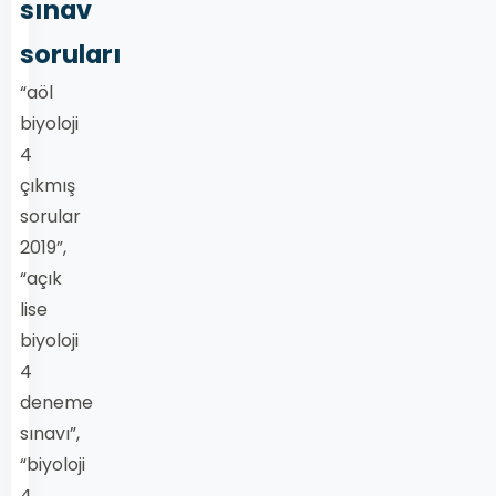
sınav
soruları
“aöl
biyoloji
4
çıkmış
sorular
2019”,
“açık
lise
biyoloji
4
deneme
sınavı”,
“biyoloji
4