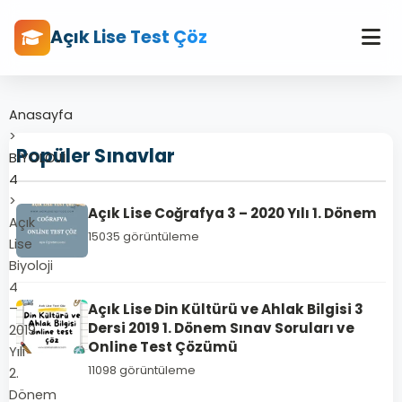
Açık Lise Test Çöz
Anasayfa
>
Popüler Sınavlar
BİYOLOJİ
4
>
Açık Lise Coğrafya 3 – 2020 Yılı 1. Dönem
Açık
15035 görüntüleme
Lise
Biyoloji
4
–
Açık Lise Din Kültürü ve Ahlak Bilgisi 3
Dersi 2019 1. Dönem Sınav Soruları ve
2019
Online Test Çözümü
Yılı
11098 görüntüleme
2.
Dönem