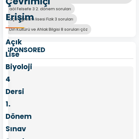
Çevrimiçi
aöl Felsefe 3 2. dönem soruları
Erişim
açık öğretim lisesi Fizik 3 soruları
Din Kültürü ve Ahlak Bilgisi 8 soruları çöz
Açık
SPONSORED
Lise
Biyoloji
4
Dersi
1.
Dönem
Sınav