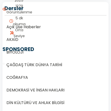
2025
1279
Dersler
Görüntülenme
5 dk
okuma
Açık Lise Haberler
Orta
Seviye
AKAİD
SPONSORED
BİYOLOJİ
ÇAĞDAŞ TÜRK DÜNYA TARİHİ
COĞRAFYA
1/20
DEMOKRASİ VE İNSAN HAKLARI
Soru
1
DİN KÜLTÜRÜ VE AHLAK BİLGİSİ
1.