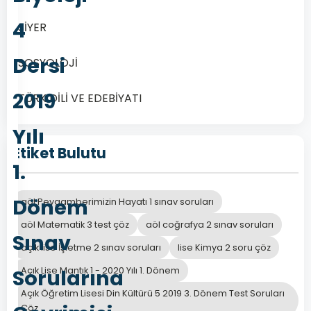
4
SİYER
Dersi
SOSYOLOJİ
2019
TÜRK DİLİ VE EDEBİYATI
Yılı
Etiket Bulutu
1.
Dönem
aöl Peygamberimizin Hayatı 1 sınav soruları
aöl Matematik 3 test çöz
aöl coğrafya 2 sınav soruları
Sınav
açık lise İşletme 2 sınav soruları
lise Kimya 2 soru çöz
Sorularına
Açık Lise Mantık 1 - 2020 Yılı 1. Dönem
Açık Öğretim Lisesi Din Kültürü 5 2019 3. Dönem Test Soruları
Çöz