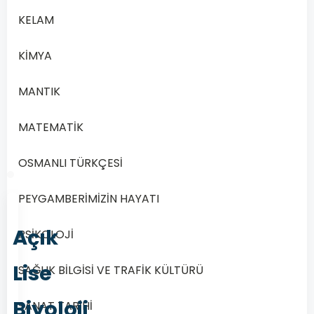
C
Ekoton
KELAM
D
Popülasyon
KİMYA
MANTIK
MATEMATİK
Önceki
Sonraki
OSMANLI TÜRKÇESİ
PEYGAMBERİMİZİN HAYATI
Açık
PSİKOLOJİ
Lise
SAĞLIK BİLGİSİ VE TRAFİK KÜLTÜRÜ
Biyoloji
SANAT TARİHİ